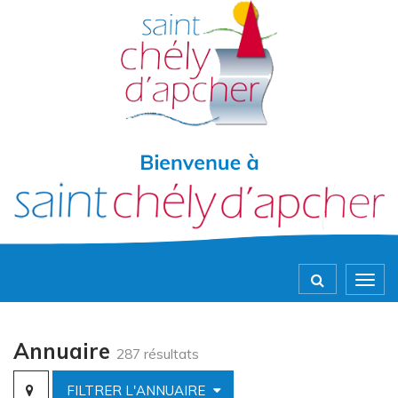
Gestion des traceurs
Togg
navig
Annuaire
287 résultats
FILTRER L'ANNUAIRE