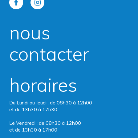
Lien
Lien
vers
vers
nous
le
le
compte
compte
contacter
Facebook
Instagram
horaires
Du Lundi au Jeudi : de 08h30 à 12h00
et de 13h30 à 17h30
Le Vendredi : de 08h30 à 12h00
et de 13h30 à 17h00