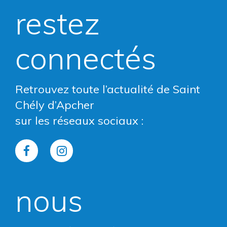
restez
connectés
Retrouvez toute l’actualité de Saint
Chély d’Apcher
sur les réseaux sociaux :
Lien
Lien
vers
vers
nous
le
le
compte
compte