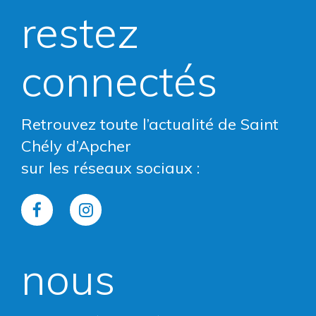
restez
connectés
Retrouvez toute l’actualité de Saint
Chély d’Apcher
sur les réseaux sociaux :
Lien
Lien
vers
vers
nous
le
le
compte
compte