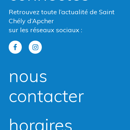
Retrouvez toute l’actualité de Saint
Chély d’Apcher
sur les réseaux sociaux :
Lien
Lien
vers
vers
nous
le
le
compte
compte
contacter
Facebook
Instagram
horaires