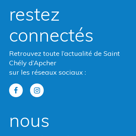
restez
connectés
Retrouvez toute l’actualité de Saint
Chély d’Apcher
sur les réseaux sociaux :
Lien
Lien
vers
vers
nous
le
le
compte
compte