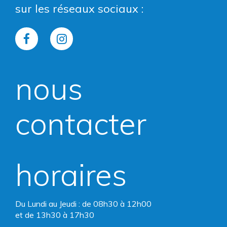
sur les réseaux sociaux :
Lien
Lien
vers
vers
nous
le
le
compte
compte
contacter
Facebook
Instagram
horaires
Du Lundi au Jeudi : de 08h30 à 12h00
et de 13h30 à 17h30