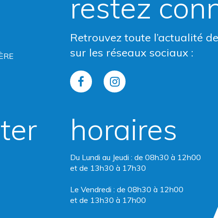
restez con
Retrouvez toute l’actualité d
sur les réseaux sociaux :
ÈRE
Lien
Lien
vers
vers
ter
horaires
le
le
compte
compte
Du Lundi au Jeudi : de 08h30 à 12h00
Facebook
Instagram
et de 13h30 à 17h30
Le Vendredi : de 08h30 à 12h00
et de 13h30 à 17h00