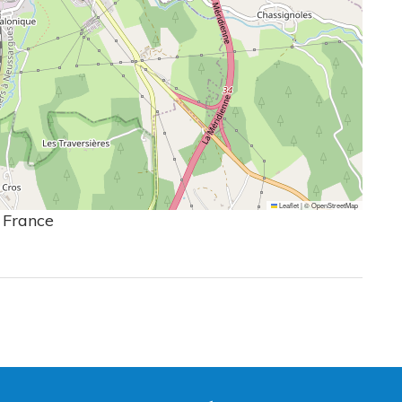
Leaflet
|
©
OpenStreetMap
 France