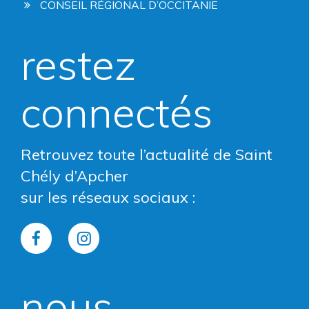
CONSEIL RÉGIONAL D’OCCITANIE
restez
connectés
Retrouvez toute l’actualité de Saint
Chély d’Apcher
sur les réseaux sociaux :
Lien
Lien
vers
vers
nous
le
le