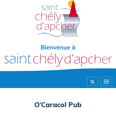
Gestion des traceurs
Togg
navig
O’Caracol Pub