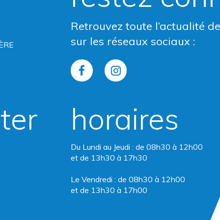
Retrouvez toute l’actualité d
sur les réseaux sociaux :
ÈRE
Lien
Lien
vers
vers
ter
horaires
le
le
compte
compte
Du Lundi au Jeudi : de 08h30 à 12h00
Facebook
Instagram
et de 13h30 à 17h30
Le Vendredi : de 08h30 à 12h00
et de 13h30 à 17h00