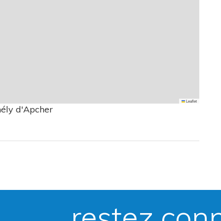
Leaflet
hély d'Apcher
restez con