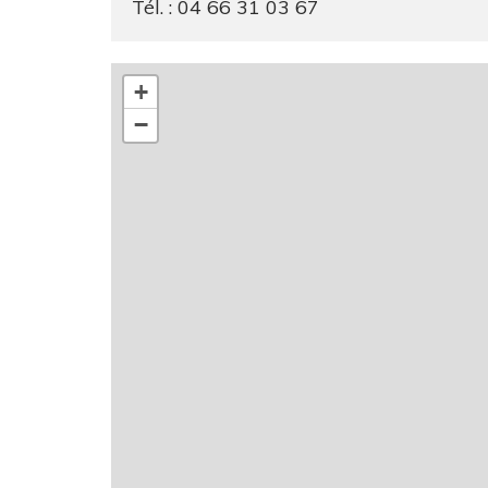
Tél. : 04 66 31 03 67
+
−