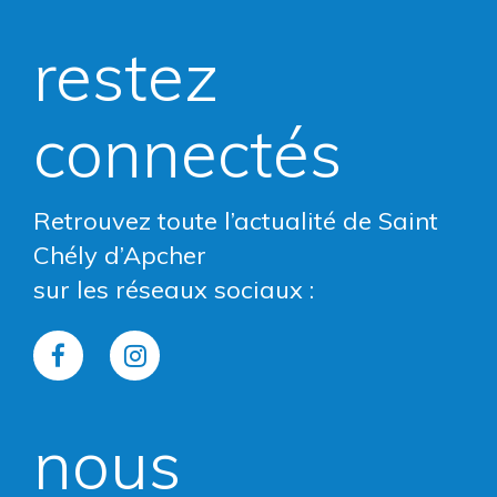
restez
connectés
Retrouvez toute l’actualité de Saint
Chély d’Apcher
sur les réseaux sociaux :
Lien
Lien
vers
vers
nous
le
le