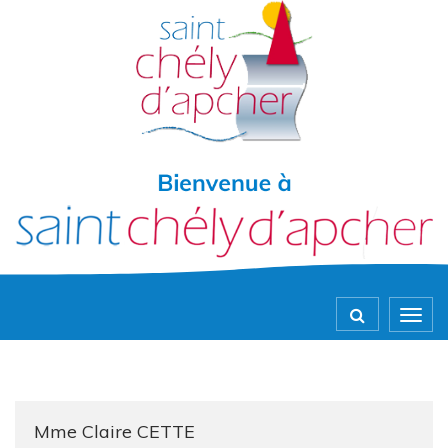
Gestion des traceurs
Togg
navig
Mme Claire CETTE