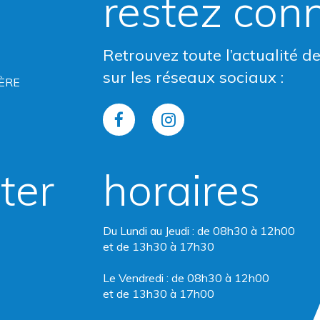
restez con
Retrouvez toute l’actualité d
sur les réseaux sociaux :
ÈRE
Lien
Lien
vers
vers
ter
horaires
le
le
compte
compte
Du Lundi au Jeudi : de 08h30 à 12h00
Facebook
Instagram
et de 13h30 à 17h30
Le Vendredi : de 08h30 à 12h00
et de 13h30 à 17h00