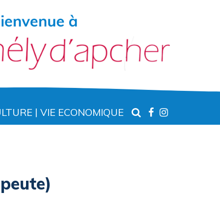
RECHERCHE
LIEN
LIEN
ULTURE
VIE ECONOMIQUE
VERS
VERS
LE
LE
COMPTE
COMPTE
FACEBOOK
INSTAGR
peute)