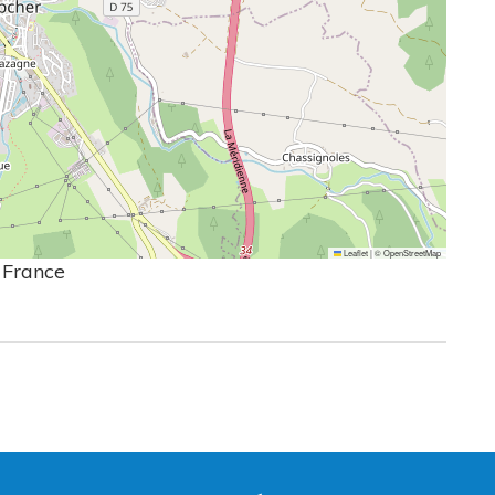
Leaflet
|
©
OpenStreetMap
 France