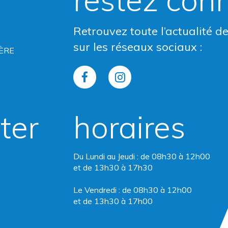
Retrouvez toute l’actualité d
sur les réseaux sociaux :
ÈRE
Lien
Lien
vers
vers
ter
horaires
le
le
compte
compte
Du Lundi au Jeudi : de 08h30 à 12h00
Facebook
Instagram
et de 13h30 à 17h30
Le Vendredi : de 08h30 à 12h00
et de 13h30 à 17h00