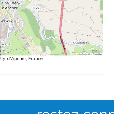
Leaflet
|
©
OpenStreetMap
ély-d'Apcher, France
restez con