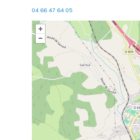
04 66 47 64 05
+
−