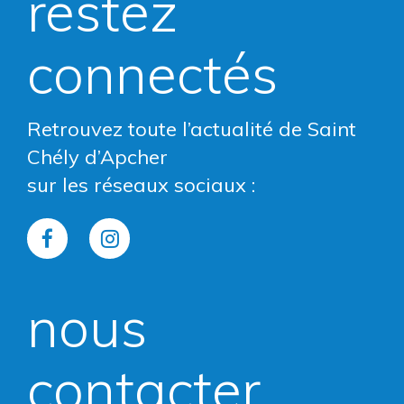
restez
connectés
Retrouvez toute l’actualité de Saint
Chély d’Apcher
sur les réseaux sociaux :
Lien
Lien
vers
vers
nous
le
le
compte
compte
contacter
Facebook
Instagram