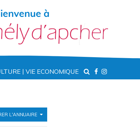
RECHERCHE
LIEN
LIEN
ULTURE
VIE ECONOMIQUE
VERS
VERS
LE
LE
COMPTE
COMPTE
FACEBOOK
INSTAGR
RER L'ANNUAIRE