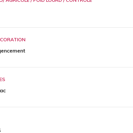
ÉCORATION
gencement
ES
ac
S