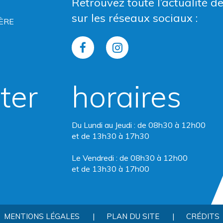
Retrouvez toute l’actualité d
sur les réseaux sociaux :
ÈRE
Lien
Lien
vers
vers
ter
horaires
le
le
compte
compte
Du Lundi au Jeudi : de 08h30 à 12h00
Facebook
Instagram
et de 13h30 à 17h30
Le Vendredi : de 08h30 à 12h00
et de 13h30 à 17h00
MENTIONS LÉGALES
PLAN DU SITE
CRÉDITS