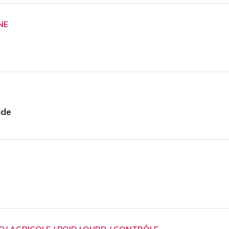
NE
ide
/ AGRICOLE / POID LOURD / CONTRÔLE