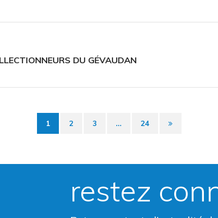
OLLECTIONNEURS DU GÉVAUDAN
Page
1
2
3
...
24
suivante
restez con