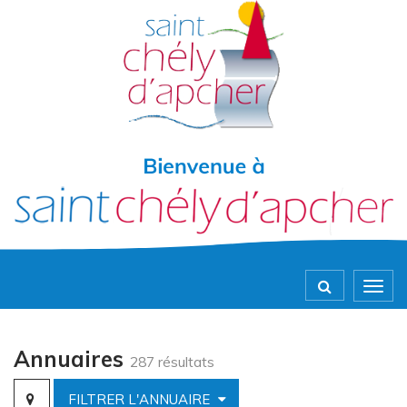
Gestion des traceurs
Togg
navig
Annuaires
287 résultats
FILTRER L'ANNUAIRE