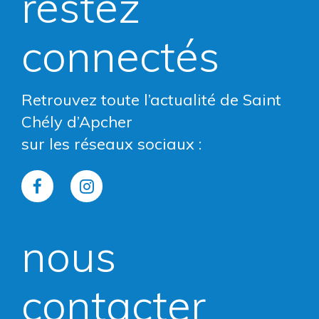
restez
connectés
Retrouvez toute l’actualité de Saint
Chély d’Apcher
sur les réseaux sociaux :
Lien
Lien
vers
vers
nous
le
le
compte
compte
contacter
Facebook
Instagram