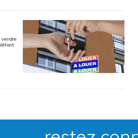
u vendre
létant
restez con