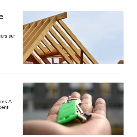
e
urs sur
ires A
sent