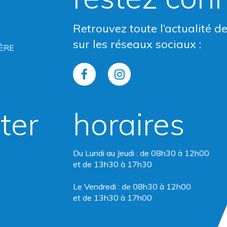
Retrouvez toute l’actualité d
sur les réseaux sociaux :
ÈRE
Lien
Lien
vers
vers
ter
horaires
le
le
compte
compte
Du Lundi au Jeudi : de 08h30 à 12h00
Facebook
Instagram
et de 13h30 à 17h30
Le Vendredi : de 08h30 à 12h00
et de 13h30 à 17h00