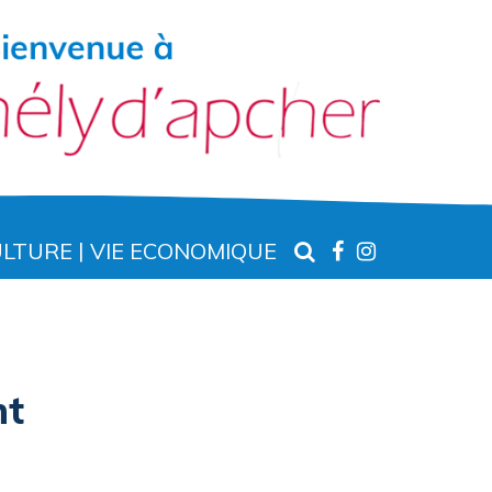
RECHERCHE
LIEN
LIEN
ULTURE
VIE ECONOMIQUE
VERS
VERS
LE
LE
COMPTE
COMPTE
FACEBOOK
INSTAGR
nt