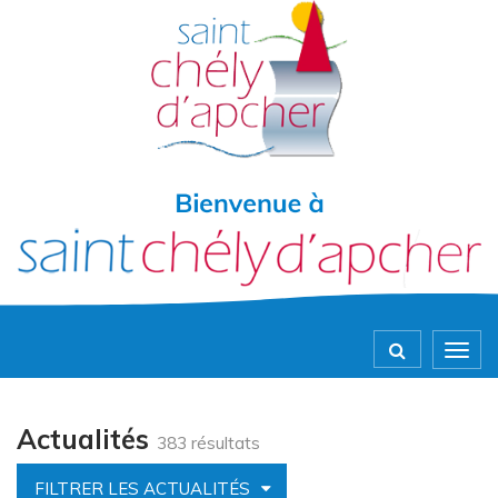
Gestion des traceurs
Togg
navig
Actualités
383 résultats
FILTRER LES ACTUALITÉS