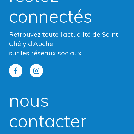
connectés
Retrouvez toute l’actualité de Saint
Chély d’Apcher
sur les réseaux sociaux :
Lien
Lien
vers
vers
nous
le
le
compte
compte
contacter
Facebook
Instagram