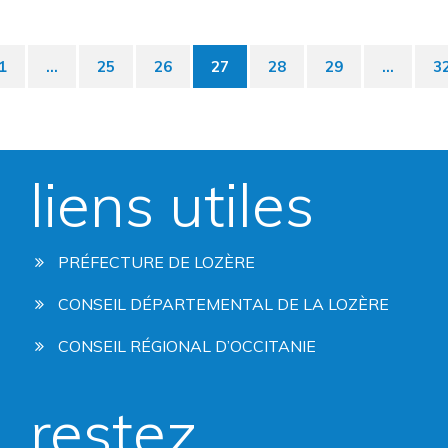
1
...
25
26
27
28
29
...
3
édente
liens utiles
PRÉFECTURE DE LOZÈRE
CONSEIL DÉPARTEMENTAL DE LA LOZÈRE
CONSEIL RÉGIONAL D’OCCITANIE
restez