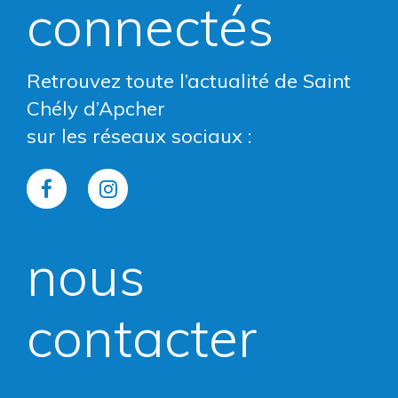
connectés
Retrouvez toute l’actualité de Saint
Chély d’Apcher
sur les réseaux sociaux :
Lien
Lien
vers
vers
nous
le
le
compte
compte
contacter
Facebook
Instagram