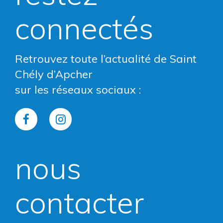
connectés
Retrouvez toute l’actualité de Saint
Chély d’Apcher
sur les réseaux sociaux :
Lien
Lien
vers
vers
nous
le
le
compte
compte
contacter
Facebook
Instagram