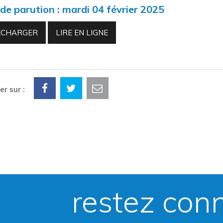
de parution : mardi 04 février 2025
ÉCHARGER
LIRE EN LIGNE
r sur :
restez con