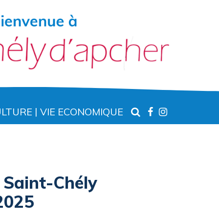
RECHERCHE
LIEN
LIEN
ULTURE
VIE ECONOMIQUE
VERS
VERS
LE
LE
COMPTE
COMPTE
FACEBOOK
INSTAGR
 Saint-Chély
 2025