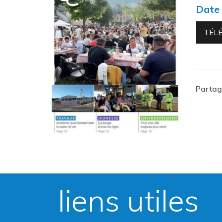
Date 
TÉL
Partage
liens utiles