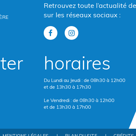
Retrouvez toute l’actualité d
sur les réseaux sociaux :
ÈRE
Lien
Lien
vers
vers
ter
horaires
le
le
compte
compte
Du Lundi au Jeudi : de 08h30 à 12h00
Facebook
Instagram
et de 13h30 à 17h30
Le Vendredi : de 08h30 à 12h00
et de 13h30 à 17h00
MENTIONS LÉGALES
PLAN DU SITE
CRÉDITS