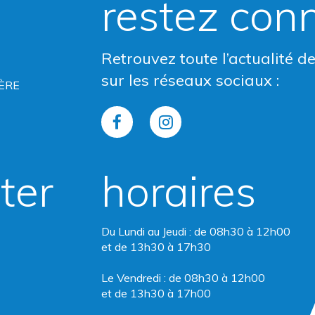
restez con
Retrouvez toute l’actualité d
sur les réseaux sociaux :
ÈRE
Lien
Lien
vers
vers
ter
horaires
le
le
compte
compte
Du Lundi au Jeudi : de 08h30 à 12h00
Facebook
Instagram
et de 13h30 à 17h30
Le Vendredi : de 08h30 à 12h00
et de 13h30 à 17h00