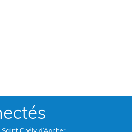
nectés
e Saint Chély d’Apcher