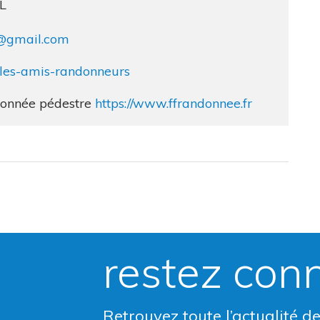
L
s@gmail.com
m/les-amis-randonneurs
ndonnée pédestre
https://www.ffrandonnee.fr
restez con
Retrouvez toute l’actualité d