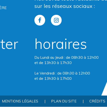
sur les réseaux sociaux :
ÈRE
Lien
Lien
vers
vers
ter
horaires
le
le
compte
compte
Du Lundi au Jeudi : de 08h30 à 12h00
Facebook
Instagram
et de 13h30 à 17h30
Le Vendredi : de 08h30 à 12h00
et de 13h30 à 17h00
MENTIONS LÉGALES
PLAN DU SITE
CRÉDITS