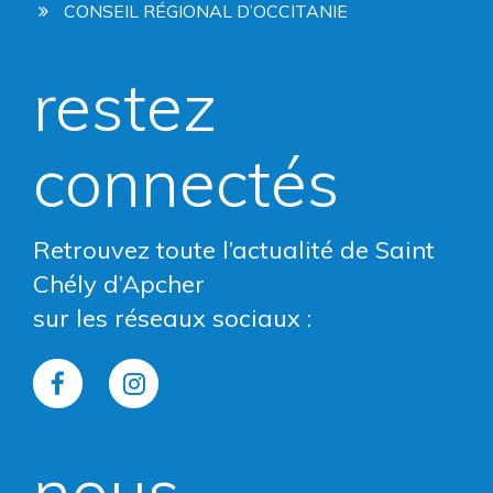
CONSEIL RÉGIONAL D’OCCITANIE
restez
connectés
Retrouvez toute l’actualité de Saint
Chély d’Apcher
sur les réseaux sociaux :
Lien
Lien
vers
vers
nous
le
le