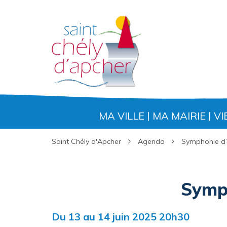
Gestion des traceurs
MA VILLE
MA MAIRIE
VI
Saint Chély d'Apcher
Agenda
Symphonie d’é
Symph
Du
13
au
14
juin
2025
20h30