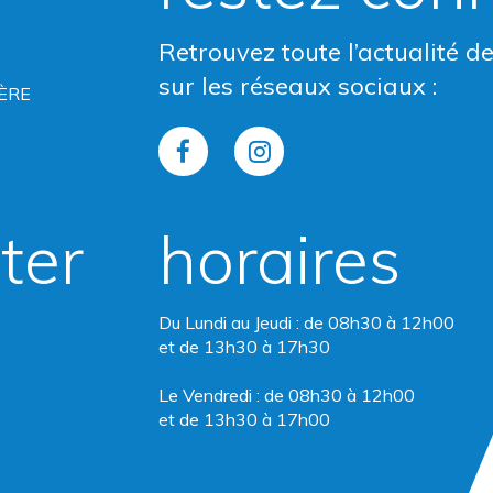
Retrouvez toute l’actualité d
sur les réseaux sociaux :
ÈRE
Lien
Lien
vers
vers
ter
horaires
le
le
compte
compte
Du Lundi au Jeudi : de 08h30 à 12h00
Facebook
Instagram
et de 13h30 à 17h30
Le Vendredi : de 08h30 à 12h00
et de 13h30 à 17h00