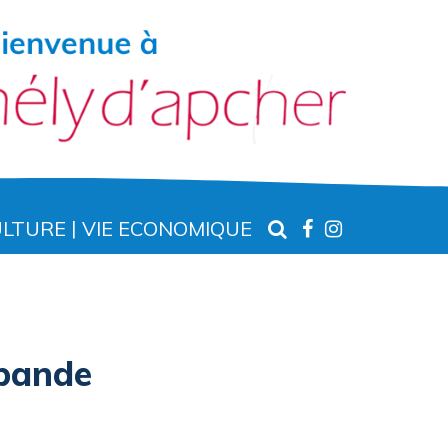
RECHERCHE
LIEN
LIEN
ULTURE
VIE ECONOMIQUE
VERS
VERS
LE
LE
COMPTE
COMPTE
FACEBOOK
INSTAGR
abande