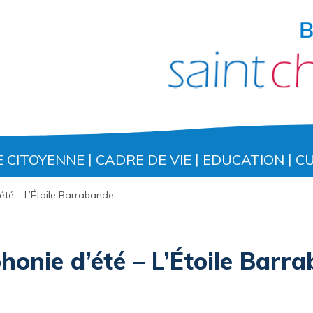
E CITOYENNE
CADRE DE VIE
EDUCATION
C
té – L’Étoile Barrabande
onie d’été – L’Étoile Barr