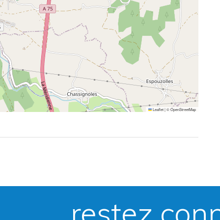
Leaflet
|
©
OpenStreetMap
restez con