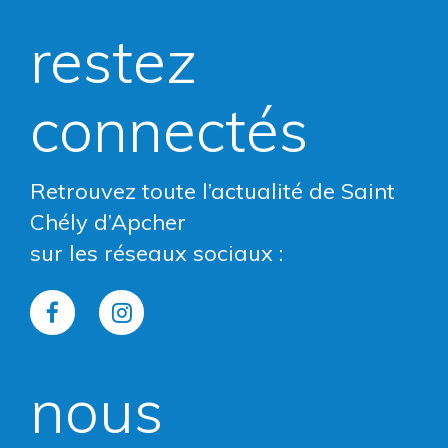
restez
connectés
Retrouvez toute l’actualité de Saint
Chély d’Apcher
sur les réseaux sociaux :
Lien
Lien
vers
vers
nous
le
le
compte
compte