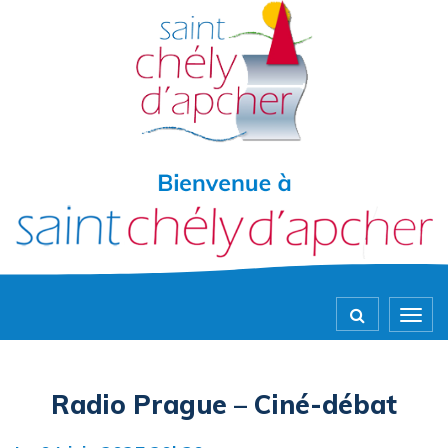
Gestion des traceurs
Togg
navig
Radio Prague – Ciné-débat