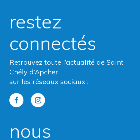
restez
connectés
Retrouvez toute l’actualité de Saint
Chély d’Apcher
sur les réseaux sociaux :
Lien
Lien
vers
vers
nous
le
le