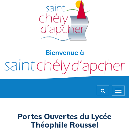
Gestion des traceurs
Togg
navig
Portes Ouvertes du Lycée
Théophile Roussel