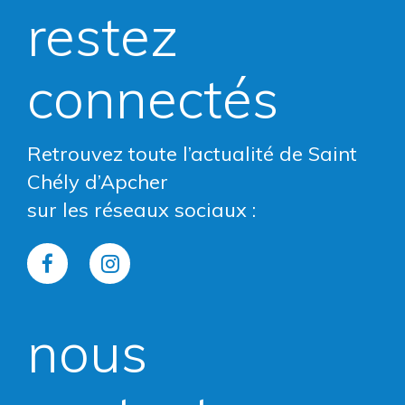
restez
connectés
Retrouvez toute l’actualité de Saint
Chély d’Apcher
sur les réseaux sociaux :
Lien
Lien
vers
vers
nous
le
le
compte
compte