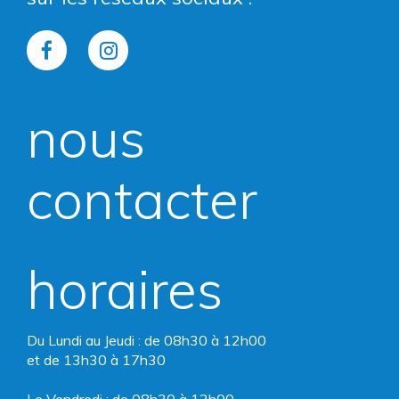
Lien
Lien
vers
vers
nous
le
le
compte
compte
contacter
Facebook
Instagram
horaires
Du Lundi au Jeudi : de 08h30 à 12h00
et de 13h30 à 17h30
Le Vendredi : de 08h30 à 12h00