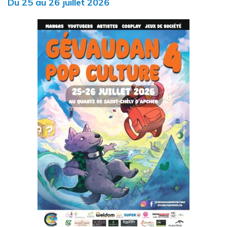
Du
25
au
26
juillet
2026