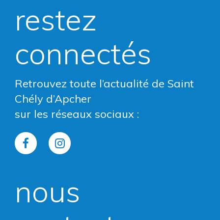
restez
connectés
Retrouvez toute l’actualité de Saint
Chély d’Apcher
sur les réseaux sociaux :
Lien
Lien
vers
vers
nous
le
le
compte
compte