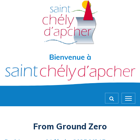
Gestion des traceurs
Togg
navig
From Ground Zero