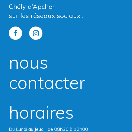
Chély d’Apcher
sur les réseaux sociaux :
Lien
Lien
vers
vers
nous
le
le
compte
compte
contacter
Facebook
Instagram
horaires
Du Lundi au Jeudi : de 08h30 à 12h00