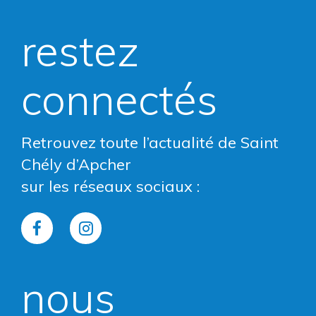
restez
connectés
Retrouvez toute l’actualité de Saint
Chély d’Apcher
sur les réseaux sociaux :
Lien
Lien
vers
vers
nous
le
le