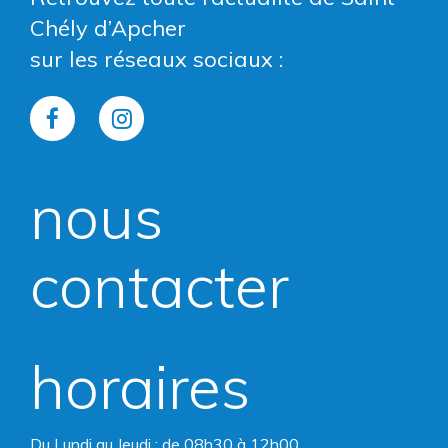
Chély d’Apcher
sur les réseaux sociaux :
Lien
Lien
vers
vers
nous
le
le
compte
compte
contacter
Facebook
Instagram
horaires
Du Lundi au Jeudi : de 08h30 à 12h00