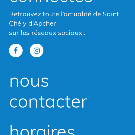
Retrouvez toute l’actualité de Saint
Chély d’Apcher
sur les réseaux sociaux :
Lien
Lien
vers
vers
nous
le
le
compte
compte
contacter
Facebook
Instagram
horaires