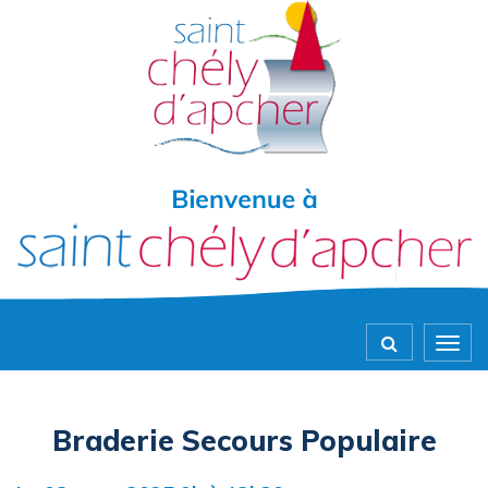
Gestion des traceurs
Togg
navig
Braderie Secours Populaire