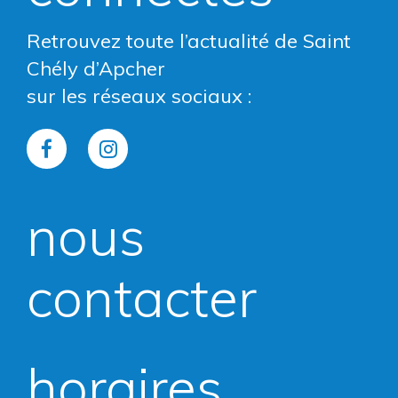
Retrouvez toute l’actualité de Saint
Chély d’Apcher
sur les réseaux sociaux :
Lien
Lien
vers
vers
nous
le
le
compte
compte
contacter
Facebook
Instagram
horaires