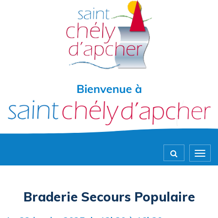
Gestion des traceurs
Togg
navig
Braderie Secours Populaire