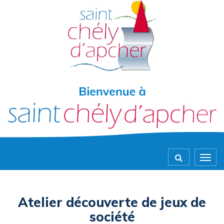
Gestion des traceurs
Togg
navig
Atelier découverte de jeux de
société