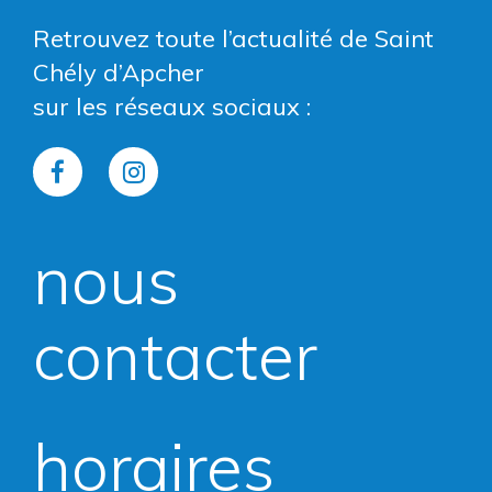
Retrouvez toute l’actualité de Saint
Chély d’Apcher
sur les réseaux sociaux :
Lien
Lien
vers
vers
nous
le
le
compte
compte
contacter
Facebook
Instagram
horaires