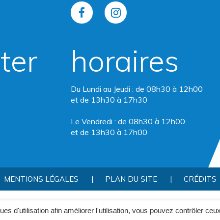
Lien
Lien
vers
vers
ter
horaires
le
le
compte
compte
Du Lundi au Jeudi : de 08h30 à 12h00
Facebook
Instagram
et de 13h30 à 17h30
Le Vendredi : de 08h30 à 12h00
et de 13h30 à 17h00
MENTIONS LÉGALES
PLAN DU SITE
CRÉDITS
ques d'utilisation afin améliorer l'utilisation, vous pouvez contrôler ceu