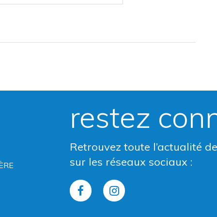
restez con
Retrouvez toute l’actualité d
sur les réseaux sociaux :
ÈRE
Lien
Lien
vers
vers