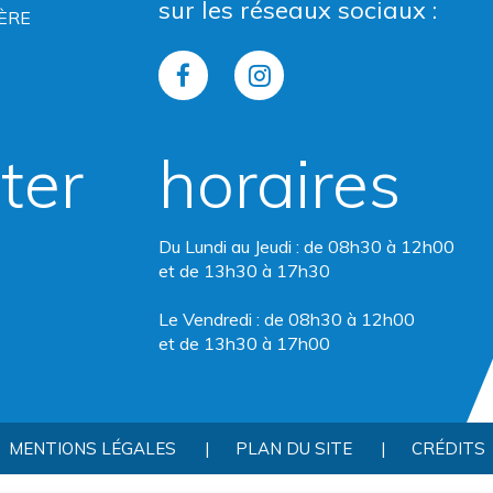
sur les réseaux sociaux :
ÈRE
Lien
Lien
vers
vers
ter
horaires
le
le
compte
compte
Du Lundi au Jeudi : de 08h30 à 12h00
Facebook
Instagram
et de 13h30 à 17h30
Le Vendredi : de 08h30 à 12h00
et de 13h30 à 17h00
MENTIONS LÉGALES
PLAN DU SITE
CRÉDITS