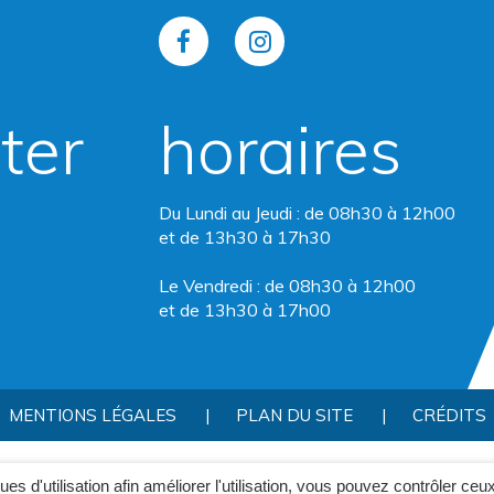
Lien
Lien
vers
vers
ter
horaires
le
le
compte
compte
Du Lundi au Jeudi : de 08h30 à 12h00
Facebook
Instagram
et de 13h30 à 17h30
Le Vendredi : de 08h30 à 12h00
et de 13h30 à 17h00
MENTIONS LÉGALES
PLAN DU SITE
CRÉDITS
ques d'utilisation afin améliorer l'utilisation, vous pouvez contrôler ceu