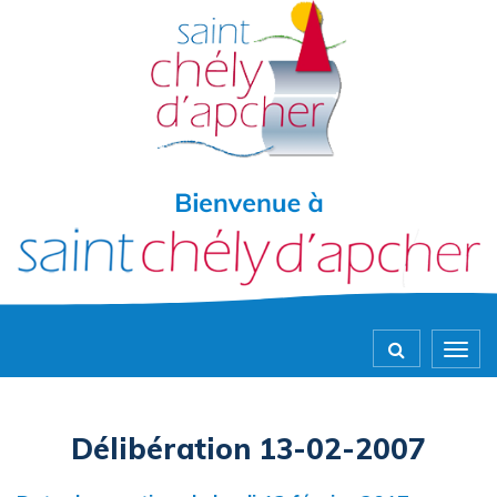
Gestion des traceurs
Togg
navig
Délibération 13-02-2007