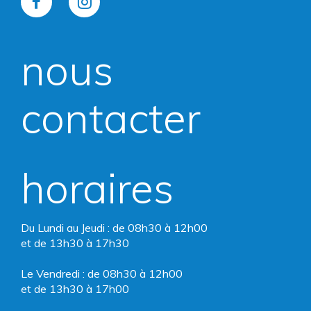
Lien
Lien
vers
vers
nous
le
le
compte
compte
contacter
Facebook
Instagram
horaires
Du Lundi au Jeudi : de 08h30 à 12h00
et de 13h30 à 17h30
Le Vendredi : de 08h30 à 12h00
et de 13h30 à 17h00