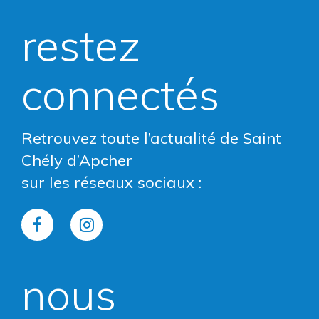
restez
connectés
Retrouvez toute l’actualité de Saint
Chély d’Apcher
sur les réseaux sociaux :
Lien
Lien
vers
vers
nous
le
le