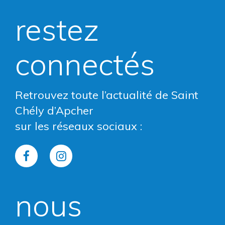
restez
connectés
Retrouvez toute l’actualité de Saint
Chély d’Apcher
sur les réseaux sociaux :
Lien
Lien
vers
vers
nous
le
le
compte
compte