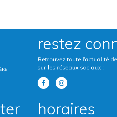
restez con
Retrouvez toute l’actualité d
sur les réseaux sociaux :
ÈRE
Lien
Lien
vers
vers
ter
horaires
le
le