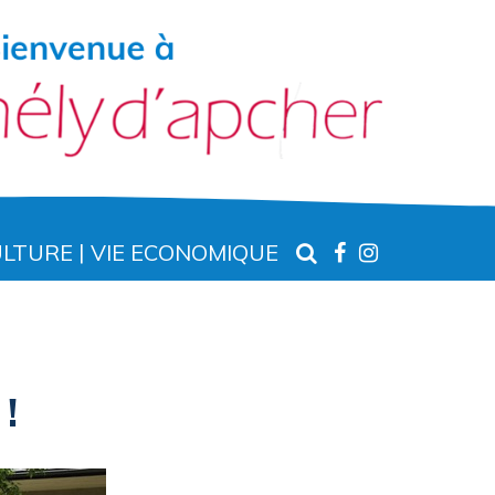
RECHERCHE
LIEN
LIEN
ULTURE
VIE ECONOMIQUE
VERS
VERS
LE
LE
COMPTE
COMPTE
FACEBOOK
INSTAGR
!