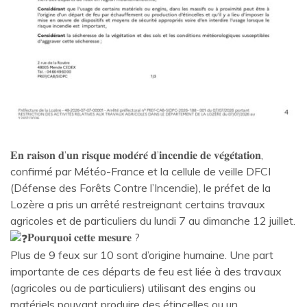
𝐄𝐧 𝐫𝐚𝐢𝐬𝐨𝐧 𝐝’𝐮𝐧 𝐫𝐢𝐬𝐪𝐮𝐞 𝐦𝐨𝐝𝐞́𝐫𝐞́ 𝐝’𝐢𝐧𝐜𝐞𝐧𝐝𝐢𝐞 𝐝𝐞 𝐯𝐞́𝐠𝐞́𝐭𝐚𝐭𝐢𝐨𝐧,
confirmé par Météo-France et la cellule de veille DFCI
(Défense des Forêts Contre l’Incendie), le préfet de la
Lozère a pris un arrêté restreignant certains travaux
agricoles et de particuliers du lundi 7 au dimanche 12 juillet.
𝐏𝐨𝐮𝐫𝐪𝐮𝐨𝐢 𝐜𝐞𝐭𝐭𝐞 𝐦𝐞𝐬𝐮𝐫𝐞 ?
Plus de 9 feux sur 10 sont d’origine humaine. Une part
importante de ces départs de feu est liée à des travaux
(agricoles ou de particuliers) utilisant des engins ou
matériels pouvant produire des étincelles ou un