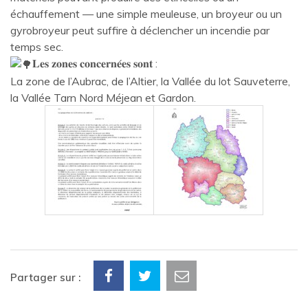
échauffement — une simple meuleuse, un broyeur ou un
gyrobroyeur peut suffire à déclencher un incendie par
temps sec.
𝐋𝐞𝐬 𝐳𝐨𝐧𝐞𝐬 𝐜𝐨𝐧𝐜𝐞𝐫𝐧𝐞́𝐞𝐬 𝐬𝐨𝐧𝐭 :
La zone de l’Aubrac, de l’Altier, la Vallée du lot Sauveterre,
la Vallée Tarn Nord Méjean et Gardon.
Partager sur :