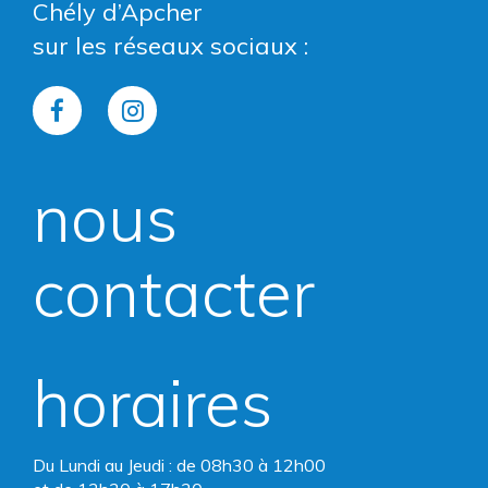
Chély d’Apcher
sur les réseaux sociaux :
Lien
Lien
vers
vers
nous
le
le
compte
compte
contacter
Facebook
Instagram
horaires
Du Lundi au Jeudi : de 08h30 à 12h00