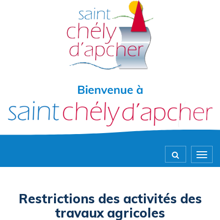
Gestion des traceurs
Togg
navig
Restrictions des activités des
travaux agricoles