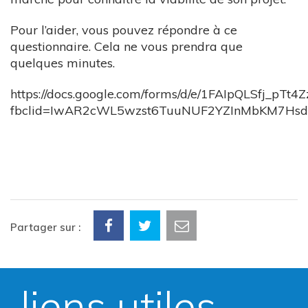
Pour l’aider, vous pouvez répondre à ce
questionnaire. Cela ne vous prendra que
quelques minutes.
https://docs.google.com/forms/d/e/1FAIpQLSfj
fbclid=IwAR2cWL5wzst6TuuNUF2YZInMbKM7Hsd
Partager sur :
liens utiles