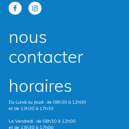
Lien
Lien
vers
vers
nous
le
le
compte
compte
contacter
Facebook
Instagram
horaires
Du Lundi au Jeudi : de 08h30 à 12h00
et de 13h30 à 17h30
Le Vendredi : de 08h30 à 12h00
et de 13h30 à 17h00