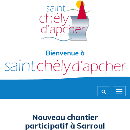
Gestion des traceurs
Togg
navig
Nouveau chantier
participatif à Sarroul