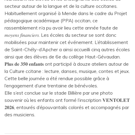
secteur autour de la langue et de la culture occitanes.
Habituellement organisé à Mende dans le cadre du Projet
pédagogique académique (PPA) occitan, ce
rassemblement n’a pu avoir lieu cette année faute de
𝑚𝑜𝑦𝑒𝑛𝑠 𝑓𝑖𝑛𝑎𝑛𝑐𝑖𝑒𝑟𝑠. Les écoles du secteur se sont donc
mobilisées pour maintenir cet événement. L’établissement
de Saint-Chély-d’Apcher a ainsi accueilli cinq autres écoles
ainsi que des élèves de 6e du collège Haut-Gévaudan.
𝐏𝐥𝐮𝐬 𝐝𝐞 𝟑𝟓𝟎 𝐞𝐧𝐟𝐚𝐧𝐭𝐬 ont participé à douze ateliers autour de
la Culture ccitane : lecture, danses, musique, contes et jeux.
Cette belle journée a été rendue possible grâce à
l’engagement d’une trentaine de bénévoles.
Elle s’est conclue sur le stade Billière par une photo
souvenir où les enfants ont formé l’inscription 𝐕𝐄𝐍𝐓𝐎𝐋𝐄𝐓
𝟐𝟎𝟐𝟔, entourés d’épouvantails colorés et accompagnés par
des musiciens.