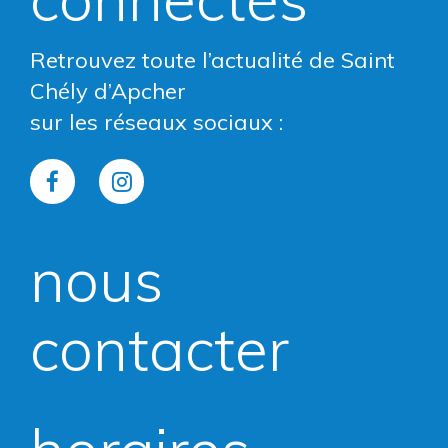
Retrouvez toute l’actualité de Saint
Chély d’Apcher
sur les réseaux sociaux :
Lien
Lien
vers
vers
nous
le
le
compte
compte
contacter
Facebook
Instagram