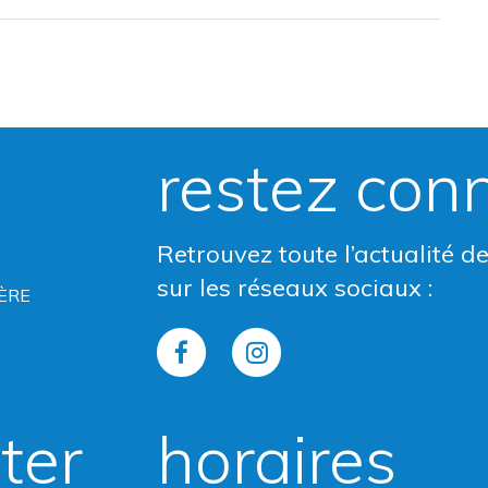
restez con
Retrouvez toute l’actualité d
sur les réseaux sociaux :
ÈRE
Lien
Lien
vers
vers
ter
horaires
le
le