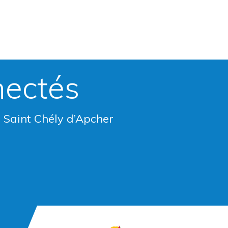
nectés
e Saint Chély d’Apcher