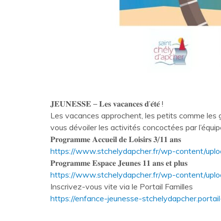
𝐉𝐄𝐔𝐍𝐄𝐒𝐒𝐄 – 𝐋𝐞𝐬 𝐯𝐚𝐜𝐚𝐧𝐜𝐞𝐬 𝐝’𝐞́𝐭𝐞́ !
Les vacances approchent, les petits comme les 
vous dévoiler les activités concoctées par l’équi
𝐏𝐫𝐨𝐠𝐫𝐚𝐦𝐦𝐞 𝐀𝐜𝐜𝐮𝐞𝐢𝐥 𝐝𝐞 𝐋𝐨𝐢𝐬𝐢𝐫𝐬 𝟑/𝟏𝟏 𝐚𝐧𝐬
https://www.stchelydapcher.fr/wp-content/u
𝐏𝐫𝐨𝐠𝐫𝐚𝐦𝐦𝐞 𝐄𝐬𝐩𝐚𝐜𝐞 𝐉𝐞𝐮𝐧𝐞𝐬 𝟏𝟏 𝐚𝐧𝐬 𝐞𝐭 𝐩𝐥𝐮𝐬
https://www.stchelydapcher.fr/wp-content/up
Inscrivez-vous vite via le Portail Familles
https://enfance-jeunesse-stchelydapcher.portail