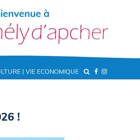
RECHERCHE
LIEN
LIEN
ULTURE
VIE ECONOMIQUE
VERS
VERS
LE
LE
COMPTE
COMPTE
FACEBOOK
INSTAGR
26 !